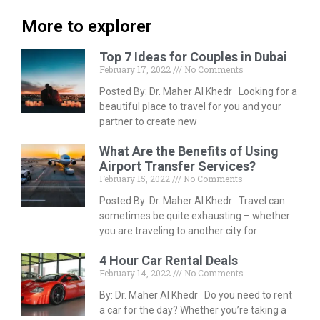
More to explorer
Top 7 Ideas for Couples in Dubai
February 17, 2022
No Comments
Posted By: Dr. Maher Al Khedr Looking for a
beautiful place to travel for you and your
partner to create new
What Are the Benefits of Using
Airport Transfer Services?
February 15, 2022
No Comments
Posted By: Dr. Maher Al Khedr Travel can
sometimes be quite exhausting – whether
you are traveling to another city for
4 Hour Car Rental Deals
February 14, 2022
No Comments
By: Dr. Maher Al Khedr Do you need to rent
a car for the day? Whether you’re taking a